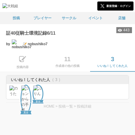
新規登録・ログイン
投稿
プレイヤー
サークル
イベント
店舗
443
証40従騎士環境記録6/11
by
nobushiko7
11
3
作成者の他の投稿
いいね！してくれた人
投稿内容
いいね！してくれた人
（ 3 ）
文士
HOME
>
投稿一覧
>
投稿詳細
文士