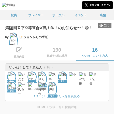
新規登録・ログイン
投稿
プレイヤー
サークル
イベント
店舗
276
第3️⃣回👔平⚖️等👘合⚔️戦！🥳！のお知らせ〜！😄！
by
ジョンからの手紙
190
16
作成者の他の投稿
いいね！してくれた人
文士
投稿内容
いいね！してくれた人
（ 16 ）
文士
文士
文士
文士
文士
いいね！してくれた人を全員見る
文士
HOME
>
投稿一覧
>
投稿詳細