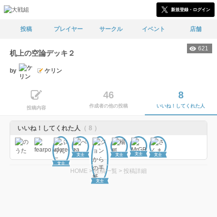
新規登録・ログイン
投稿
プレイヤー
サークル
イベント
店舗
621
机上の空論デッキ２
by
ケリン
46
8
作成者の他の投稿
いいね！してくれた人
投稿内容
いいね！してくれた人
（ 8 ）
文士
文士
文士
文士
文士
HOME
>
投稿一覧
>
投稿詳細
文士