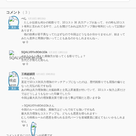
コメント
（ 3 ）
べし
6月10日 8時19分
たしか以前も何かの戦祭りで、10コスト 対 兵力アップがあって、その時も10コス
ト有利と言われてる中で、ふたを開けてみれば兵力アップ側が有利だったって記憶が
文士
あります。
他の効果が若干異なってたはずなので今回はどうなるか分かりませんが、始まって
みたら意外と周側が強いってこともあるのかもしれませんね～。
0
SQALV0Yn9Oth1Gk
6月10日 13時11分
それ1コスト増えた廊御方が迫ってくる祭りでしょ？
古代とか知らん知らん
0
王桃盗賊団
6月10日 15時35分
＞べしさん
直近で10コス対兵力増加のマッチアップになったのは、歴代戦祭りでも屈指の偏りと
なった元弘の乱ですね🤔
文士
あの時は兵力増加側に火焔効果と士気上昇速度が付いていて、10コス＋知力上昇だけ
ではどうしようもなかった印象でした💦
今回は最大兵力の増加量次第で渡り合う事は可能だと思います👍
＞SQALV0Yn9Oth1Gkさん
今回のルールの場合、廊御方はどっちで出ても強いですね💪
最大兵力増加もコストアップも、どちらも恩恵を得られます✨
むしろ特殊ルールの恩恵を得られる古代パーツを攻城要員に据えてもいいかもしれま
せん
1
コメントするにはログインが必要です