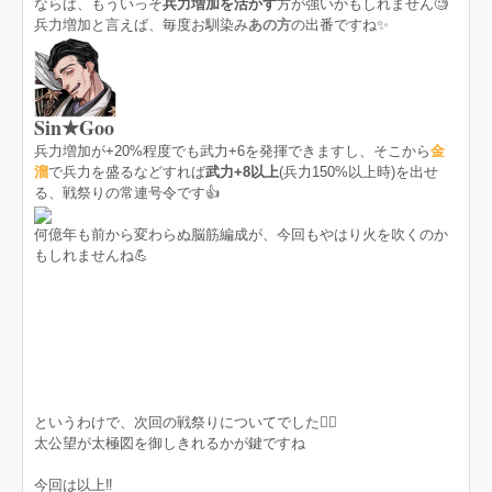
ならば、もういっそ
兵力増加を活かす
方が強いかもしれません🧐
兵力増加と言えば、毎度お馴染み
あの方
の出番ですね✨
Sin★Goo
兵力増加が+20%程度でも武力+6を発揮できますし、そこから
金
溜
で兵力を盛るなどすれば
武力+8以上
(兵力150%以上時)を出せ
る、戦祭りの常連号令です👍
何億年も前から変わらぬ脳筋編成が、今回もやはり火を吹くのか
もしれませんね💪
というわけで、次回の戦祭りについてでした🙇‍♀️
太公望が太極図を御しきれるかが鍵ですね
今回は以上‼️