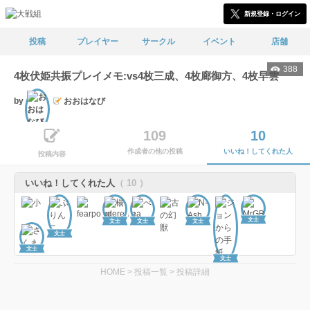
新規登録・ログイン
投稿
プレイヤー
サークル
イベント
店舗
388
4枚伏姫共振プレイメモ:vs4枚三成、4枚廊御方、4枚早雲
by
おおはなび
文士
109
10
作成者の他の投稿
いいね！してくれた人
投稿内容
いいね！してくれた人
（ 10 ）
文士
文士
文士
文士
文士
文士
文士
HOME
>
投稿一覧
>
投稿詳細