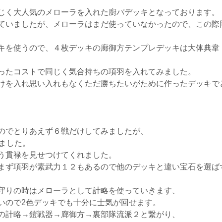
じく大人気のメローラを入れた廚パデッキとなっております。
ていましたが、メローラはまだ使っていなかったので、この際
キを使うので、４枚デッキの廊御方テンプレデッキは大体典韋
ったコストで同じく気合持ちの項羽を入れてみました。
けを入れ思い入れもなくただ勝ちたいがために作ったデッキで
のでとりあえず６戦だけしてみましたが、
ました。
う貫禄を見せつけてくれました。
まず項羽が素武力１２もあるので他のデッキと違い宝石を選ば
守りの時はメローラとして計略を使っていきます、
いので2色デッキでも十分に士気が回せます。
の計略→鎧戦器→廊御方→裏部隊流派２と繋がり、