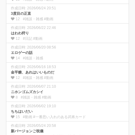
作成日時: 2026/06/24 20:51
3度目の正直
12
#雑談・雑感 #動画
作成日時: 2026/06/22 22:46
はわわ狩り
12
#日記 #動画
作成日時: 2026/06/20 08:56
エロゲーの話
14
#雑談・雑感
作成日時: 2026/06/16 18:53
金平糖、あれはいいものだ
12
#雑談・雑感 #動画
作成日時: 2026/06/07 21:10
ニホンゴムズカシイ
8
#雑談・雑感 #動画
作成日時: 2026/06/02 19:10
ちちはいだい
15
#動画 #一番思い入れのある武将カード
作成日時: 2026/05/24 20:58
新バージョンご祝儀