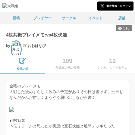
新規登録・ログイン
投稿
プレイヤー
サークル
イベント
店舗
516
4枚共振プレイメモ:vs4枚伏姫
by
おおはなび
文士
109
12
作成者の他の投稿
いいね！してくれた人
投稿内容
金曜のプレイメモ
大戦した後めずらしく飲みの予定がありその日は書けず、土日も
なんだかんだ忙しくようやく思い出しながら書く
●4枚伏姫
卜伝ミラーかと思ったが実態は宝石伏姫と離間デッキだった