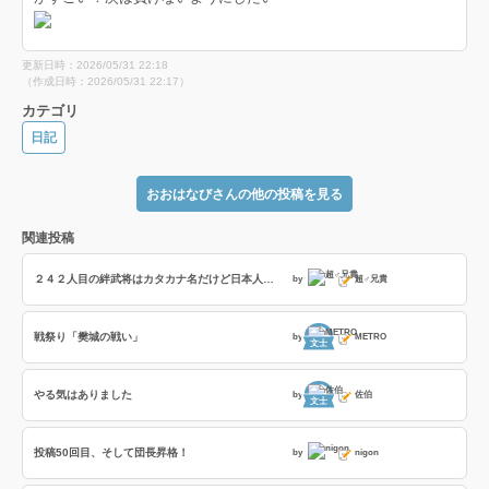
更新日時：2026/05/31 22:18
（作成日時：2026/05/31 22:17）
カテゴリ
日記
おおはなびさんの他の投稿を見る
関連投稿
２４２人目の絆武将はカタカナ名だけど日本人武将の話とかネオブラボーへの訪問者とか恋姫武将の特殊台詞の話
by
超♂兄貴
戦祭り「樊城の戦い」
by
METRO
文士
やる気はありました
by
佐伯
文士
投稿50回目、そして団長昇格！
by
nigon