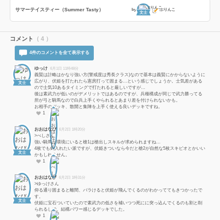
サマーテイスティー（Summer Tasty）
by
ぶりんこ
文士
コメント
（ 4 ）
4件のコメントを全て表示する
ゆっけ
6月1日 11時48分
義賢は計略はかなり強い方(警戒度は秀長クラス)なので基本は義賢にかからないように
広がり、伏姫を打たれたら憲房打って固まる…という感じでしょうか。士気差がある
文士
ので士気10あるタイミングで打たれると厳しいですが…
後は素武力が低いのがデメリットではあるのですが、兵種構成が同じで武力勝ってる
所が弓と騎馬なので白兵上手くやられるとあまり差を付けられないかも。
お相手のデッキ、散開と集陣を上手く使える良いデッキですね。
1
おおはなび
6月2日 1時20分
>べしさん
強い騎馬が環境にいると槍1は槍出しスキルが求められますね…
4枚でも剣入れたい派ですが、伏姫きついなら今だと槍2が自然な5枚スキピオとかいい
文士
かもしれません。
1
おおはなび
6月2日 1時31分
>ゆっけさん
仰る通り固まると離間、バラけると伏姫が飛んでくるのがわかっててもきつかったで
す。
文士
伏姫に宝石ついていたので素武力の低さを補いつつ死にに突っ込んでくるのも割と削
られるしで、結構パワー感じるデッキでした。
1