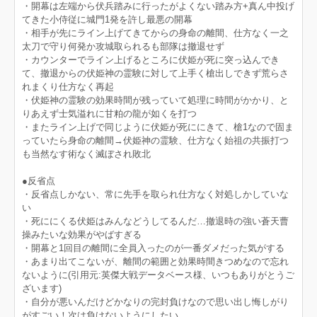
・開幕は左端から伏兵踏みに行ったがよくない踏み方+真ん中投げ
てきた小侍従に城門1発を許し最悪の開幕
・相手が先にライン上げてきてからの身命の離間、仕方なく一之
太刀で守り何発か攻城取られるも部隊は撤退せず
・カウンターでライン上げるところに伏姫が死に突っ込んでき
て、撤退からの伏姫神の霊験に対して上手く槍出しできず荒らさ
れまくり仕方なく再起
・伏姫神の霊験の効果時間が残っていて処理に時間がかかり、と
りあえず士気溢れに甘粕の龍が如くを打つ
・またライン上げで同じように伏姫が死ににきて、槍1なので固ま
っていたら身命の離間→伏姫神の霊験、仕方なく始祖の共振打つ
も当然なす術なく滅ぼされ敗北
●反省点
・反省点しかない、常に先手を取られ仕方なく対処しかしていな
い
・死ににくる伏姫はみんなどうしてるんだ…撤退時の強い蒼天曹
操みたいな効果がやばすぎる
・開幕と1回目の離間に全員入ったのが一番ダメだった気がする
・あまり出てこないが、離間の範囲と効果時間きつめなので忘れ
ないように(引用元:英傑大戦データベース様、いつもありがとうご
ざいます)
・自分が悪いんだけどかなりの完封負けなので思い出し悔しがり
がすごい！次は負けないようにしたい