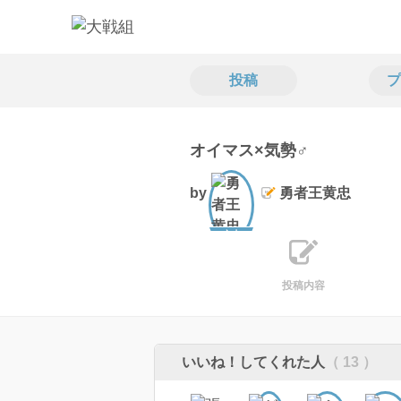
投稿
プ
オイマス×気勢♂
by
勇者王黄忠
文士
投稿内容
いいね！してくれた人
（ 13 ）