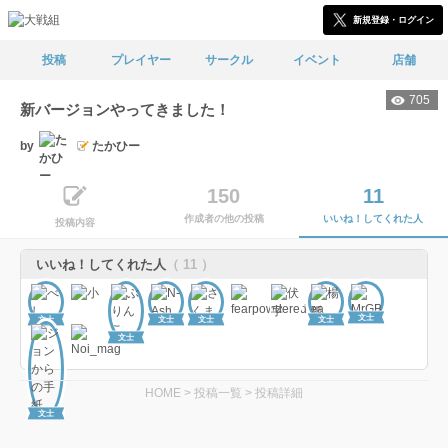
新規登録・ログイン
投稿
プレイヤー
サークル
イベント
店舗
705
新バージョンやってきました！
by
たかひー
150
11
作成者の他の投稿
いいね！してくれた人
投稿内容
いいね！してくれた人
（ 11 ）
文士
文士
文士
文士
文士
文士
HOME
>
投稿一覧
>
投稿詳細
文士