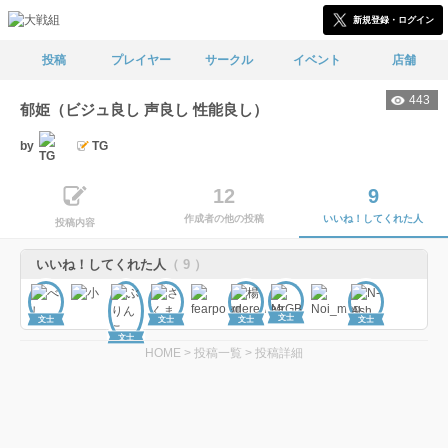
新規登録・ログイン
投稿
プレイヤー
サークル
イベント
店舗
443
郁姫（ビジュ良し 声良し 性能良し）
by
TG
12
9
作成者の他の投稿
いいね！してくれた人
投稿内容
いいね！してくれた人
（ 9 ）
文士
文士
文士
文士
文士
文士
HOME
>
投稿一覧
>
投稿詳細