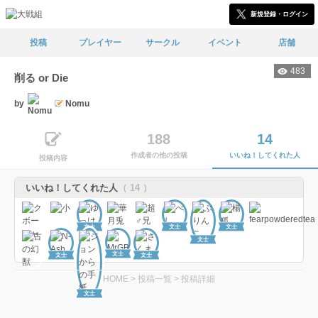
新規登録・ログイン
投稿
プレイヤー
サークル
イベント
店舗
483
削る or Die
by
Nomu
188
14
作成者の他の投稿
いいね！してくれた人
投稿内容
いいね！してくれた人
（ 14 ）
文士
文士
文士
文士
文士
文士
文士
HOME
>
投稿一覧
>
投稿詳細
文士