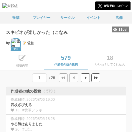
新規登録・ログイン
投稿
プレイヤー
サークル
イベント
店舗
1108
スキピオが楽しかった（こなみ
by
佐伯
文士
579
18
作成者の他の投稿
いいね！してくれた人
投稿内容
/ 29
作成者の他の投稿
（ 579 ）
作成日時: 2026/08/06 19:00
四枚ざびえる
13
#黄軍デッキ
作成日時: 2026/08/05 18:28
やる気はありました
26
#日記