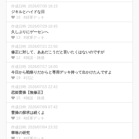
作成日時: 2026/07/30 18:15
ジキルとハイドな日
16
#緋軍デッキ
作成日時: 2026/07/29 18:45
久しぶりにゲーセンへ
13
#琥軍デッキ
作成日時: 2026/07/21 22:50
修正に対して、ああだこうだと言いたくはないのですが
12
#雑談・雑感
作成日時: 2026/07/17 18:00
今日から戦祭りだからと専用デッキ持って出かけたんですよ
19
#日記
作成日時: 2026/07/15 22:42
恋姫曹操【無修正】
15
#雑談・雑感
作成日時: 2026/07/09 07:42
曹操の探求は続くよ
19
#緋軍デッキ
作成日時: 2026/07/04 23:32
華琳の研究
13
#緋軍デッキ