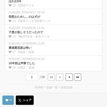
はわわ5/6
14
#碧軍デッキ
作成日時: 2026/06/17 19:28
宿星おためし…のはずが
16
#黄軍デッキ #琥軍デッキ
作成日時: 2026/06/08 15:54
子楚が楽しそうだったので
15
#動画 #2色・多色デッキ
作成日時: 2026/06/06 21:09
裏城塞流派は怖い
17
#雑談・雑感
作成日時: 2026/06/05 23:13
30年前は声豚でした
18
#雑談・雑感
/ 29
HOME
>
投稿一覧
>
投稿詳細
シェア
18