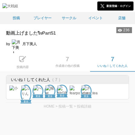
新規登録・ログイン
投稿
プレイヤー
サークル
イベント
店舗
236
動画上げました🐑Part51
by
月下美人
7
7
作成者の他の投稿
いいね！してくれた人
投稿内容
いいね！してくれた人
（ 7 ）
文士
文士
文士
文士
文士
HOME
>
投稿一覧
>
投稿詳細