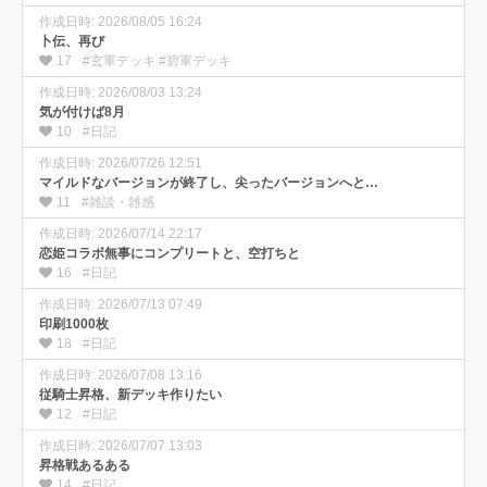
作成日時: 2026/08/05 16:24
卜伝、再び
17
#玄軍デッキ #碧軍デッキ
作成日時: 2026/08/03 13:24
気が付けば8月
10
#日記
作成日時: 2026/07/26 12:51
マイルドなバージョンが終了し、尖ったバージョンへと…
11
#雑談・雑感
作成日時: 2026/07/14 22:17
恋姫コラボ無事にコンプリートと、空打ちと
16
#日記
作成日時: 2026/07/13 07:49
印刷1000枚
18
#日記
作成日時: 2026/07/08 13:16
従騎士昇格、新デッキ作りたい
12
#日記
作成日時: 2026/07/07 13:03
昇格戦あるある
14
#日記