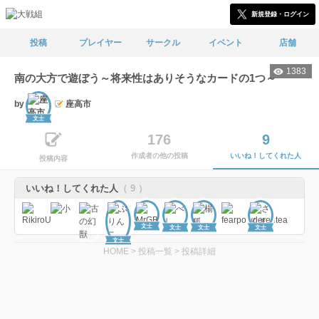
新規登録・ログイン
投稿
プレイヤー
サークル
イベント
店舗
1383
南の大方で遊ぼう～将来性はありそうなカードの1つ～
by
座高市
文士
176
9
作成者の他の投稿
いいね！してくれた人
投稿内容
いいね！してくれた人
（ 9 ）
文士
文士
文士
文士
文士
HOME
>
投稿一覧
>
投稿詳細