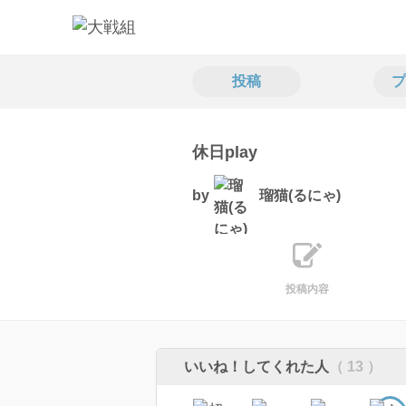
投稿
プ
休日play
by
瑠猫(るにゃ)
投稿内容
いいね！してくれた人
（ 13 ）