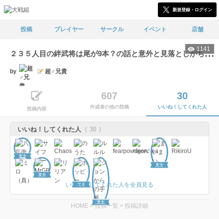
新規登録・ログイン
投稿
プレイヤー
サークル
イベント
店舗
1141
２
３５人目の絆武将は尾が9本？の話と意外と見落としがちな事の話
by
超♂兄貴
607
30
作成者の他の投稿
いいね！してくれた人
投稿内容
いいね！してくれた人
（ 30 ）
文士
文士
文士
いいね！してくれた人を全員見る
文士
文士
HOME
>
投稿一覧
>
投稿詳細