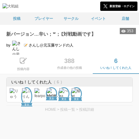
新規登録・ログイン
投稿
プレイヤー
サークル
イベント
店舗
353
新バージョン…辛い；꒳；【対戦動画です】
by
さんし@元玉藻サンドの人
388
6
作成者の他の投稿
いいね！してくれた人
投稿内容
いいね！してくれた人
（ 6 ）
文士
文士
文士
文士
HOME
>
投稿一覧
>
投稿詳細