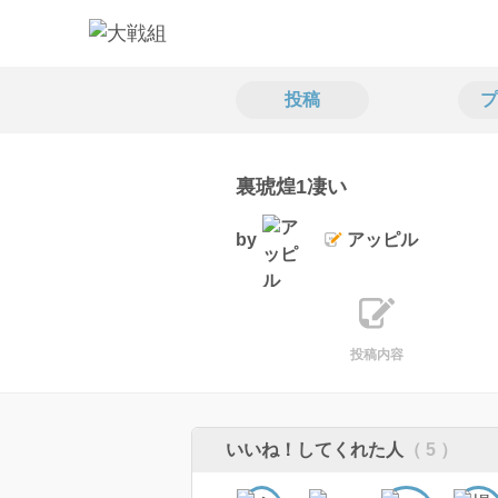
投稿
プ
裏琥煌1凄い
by
アッピル
投稿内容
いいね！してくれた人
（ 5 ）