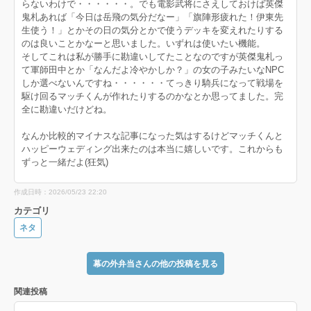
らないわけで・・・・・・。でも電影武将にさえしておけば英傑
鬼札あれば「今日は岳飛の気分だなー」「旗陣形疲れた！伊東先
生使う！」とかその日の気分とかで使うデッキを変えれたりする
のは良いことかなーと思いました。いずれは使いたい機能。
そしてこれは私が勝手に勘違いしてたことなのですが英傑鬼札っ
て軍師田中とか「なんだよ冷やかしか？」の女の子みたいなNPC
しか選べないんですね・・・・・・てっきり騎兵になって戦場を
駆け回るマッチくんが作れたりするのかなとか思ってました。完
全に勘違いだけどね。
なんか比較的マイナスな記事になった気はするけどマッチくんと
ハッピーウェディング出来たのは本当に嬉しいです。これからも
ずっと一緒だよ(狂気)
作成日時：2026/05/23 22:20
カテゴリ
ネタ
幕の外弁当さんの他の投稿を見る
関連投稿