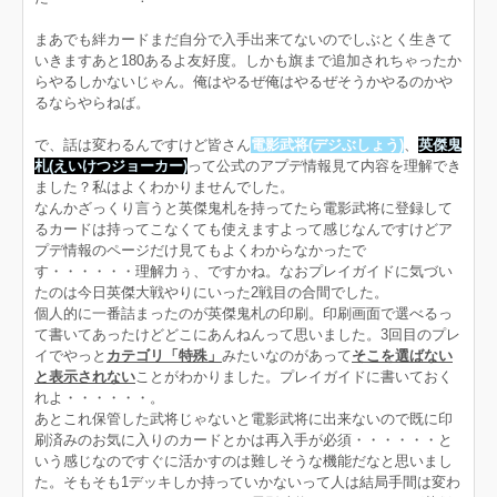
まあでも絆カードまだ自分で入手出来てないのでしぶとく生きて
いきますあと180あるよ友好度。しかも旗まで追加されちゃったか
らやるしかないじゃん。俺はやるぜ俺はやるぜそうかやるのかや
るならやらねば。
で、話は変わるんですけど皆さん
電影武将(デジぶしょう)
、
英傑鬼
札(えいけつジョーカー)
って公式のアプデ情報見て内容を理解でき
ました？私はよくわかりませんでした。
なんかざっくり言うと英傑鬼札を持ってたら電影武将に登録して
るカードは持ってこなくても使えますよって感じなんですけどア
プデ情報のページだけ見てもよくわからなかったで
す・・・・・・理解力ぅ、ですかね。なおプレイガイドに気づい
たのは今日英傑大戦やりにいった2戦目の合間でした。
個人的に一番詰まったのが英傑鬼札の印刷。印刷画面で選べるっ
て書いてあったけどどこにあんねんって思いました。3回目のプレ
イでやっと
カテゴリ「特殊」
みたいなのがあって
そこを選ばない
と表示されない
ことがわかりました。プレイガイドに書いておく
れよ・・・・・・。
あとこれ保管した武将じゃないと電影武将に出来ないので既に印
刷済みのお気に入りのカードとかは再入手が必須・・・・・・と
いう感じなのですぐに活かすのは難しそうな機能だなと思いまし
た。そもそも1デッキしか持っていかないって人は結局手間は変わ