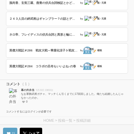
孫尚香、玄奘三蔵、燕青の伏兵台詞検証とかどうでもいいデッキの話
by
超♂兄貴
２４３人目の絆武将はギャンブラー？の話とデイリーボーナスとかまばたきの話
by
超♂兄貴
ネロ帝、フレイディスの伏兵台詞と異形と輪になって踊ろうの話
by
超♂兄貴
英傑大戦記＃286 戦友大戦～華屋化涼子♭戦友～の巻
by
楊狐
文士
英傑大戦記＃284 コラボの呂布もいいよね♪の巻
by
楊狐
文士
コメント
（ 1 ）
幕の外弁当
5月23日 23時0分
なお軍飾武将ガチャ、マッチくん引くまでに17回回しました。俺たち結婚したんじゃ
なかったのか。
0
コメントするにはログインが必要です
HOME
>
投稿一覧
> 投稿詳細
シェア
13