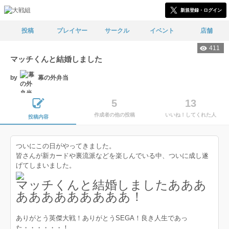
新規登録・ログイン
投稿
プレイヤー
サークル
イベント
店舗
411
マッチくんと結婚しました
by
幕の外弁当
5
13
作成者の他の投稿
いいね！してくれた人
投稿内容
ついにこの日がやってきました。
皆さんが新カードや裏流派などを楽しんでいる中、ついに成し遂
げてしまいました。
マッチくんと結婚しましたあああ
あああああああああ！
ありがとう英傑大戦！ありがとうSEGA！良き人生であっ
た・・・・・・！