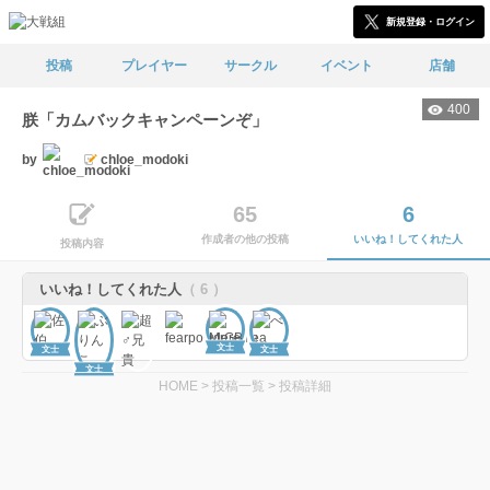
新規登録・ログイン
投稿
プレイヤー
サークル
イベント
店舗
400
朕「カムバックキャンペーンぞ」
by
chloe_modoki
65
6
作成者の他の投稿
いいね！してくれた人
投稿内容
いいね！してくれた人
（ 6 ）
文士
文士
文士
文士
HOME
>
投稿一覧
>
投稿詳細