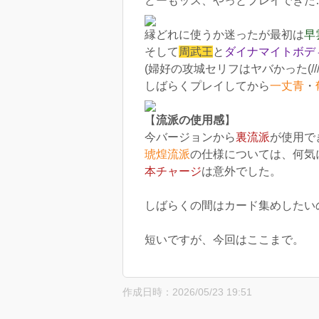
どーもッス、やっとプレイできた
縁どれに使うか迷ったが最初は
早
そして
周武王
と
ダイナマイトボデ
(婦好の攻城セリフはヤバかった(///)
しばらくプレイしてから
一丈青
・
【
流派の使用感
】
今バージョンから
裏流派
が使用で
琥煌流派
の仕様については、何気
本チャージ
は意外でした。
しばらくの間はカード集めしたい
短いですが、今回はここまで。
作成日時：2026/05/23 19:51