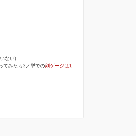
いない)
ってみたら3ノ型での
剣ゲージは1