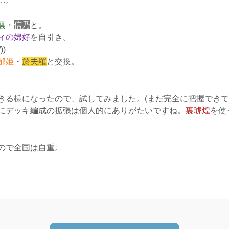
…。
雲
・
信乃
と。
ィ
の婦好
を自引き。
)
郁姫
・
於夫羅
と交換。
きる様になったので、試してみました。(まだ完全に把握できて
にデッキ編成の拡張は個人的にありがたいですね。
裏琥煌
を使
ので全国は自重。