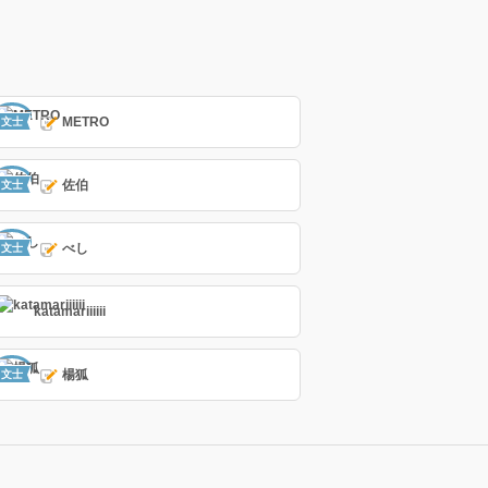
METRO
文士
佐伯
文士
べし
文士
katamariiiiii
楊狐
文士