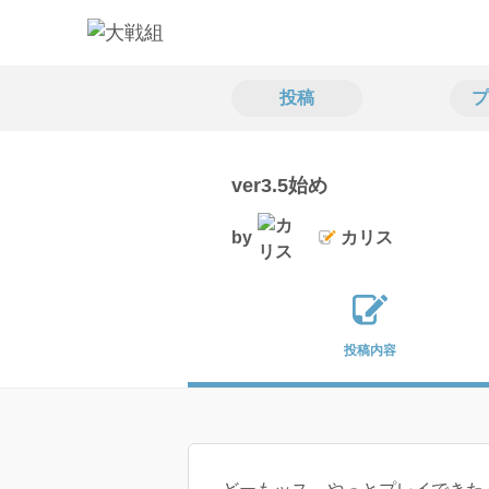
投稿
プ
ver3.5始め
by
カリス
投稿内容