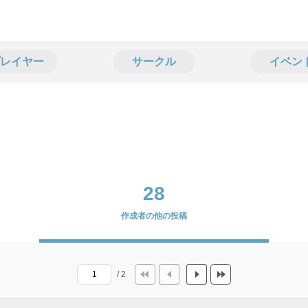
レイヤー
サークル
イベン
28
作成者の他の投稿
/ 2