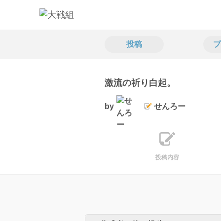
投稿
プ
激流の祈り白起。
by
せんろー
投稿内容