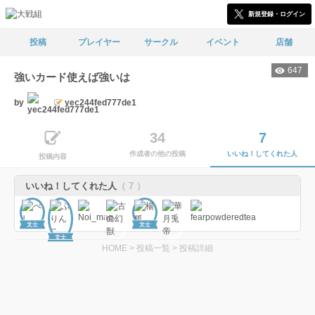
新規登録・ログイン
投稿
プレイヤー
サークル
イベント
店舗
647
強いカード使えば強いは
by
yec244fed777de1
34
7
作成者の他の投稿
いいね！してくれた人
投稿内容
いいね！してくれた人
（ 7 ）
文士
文士
文士
HOME
>
投稿一覧
>
投稿詳細