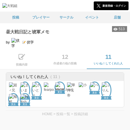
新規登録・ログイン
投稿
プレイヤー
サークル
イベント
店舗
513
昼大戦日記と琥軍メモ
by
伏字
12
11
作成者の他の投稿
いいね！してくれた人
投稿内容
いいね！してくれた人
（ 11 ）
文士
文士
文士
文士
文士
文士
文士
HOME
>
投稿一覧
>
投稿詳細