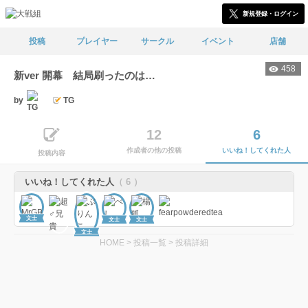
新規登録・ログイン
投稿
プレイヤー
サークル
イベント
店舗
458
新ver 開幕 結局刷ったのは…
by
TG
12
6
作成者の他の投稿
いいね！してくれた人
投稿内容
いいね！してくれた人
（ 6 ）
文士
文士
文士
文士
HOME
>
投稿一覧
>
投稿詳細