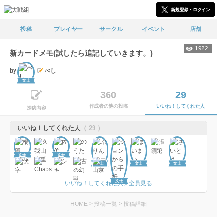
新規登録・ログイン
投稿
プレイヤー
サークル
イベント
店舗
1922
新カードメモ(試したら追記していきます。)
by
べし
文士
360
29
作成者の他の投稿
いいね！してくれた人
投稿内容
いいね！してくれた人
（ 29 ）
文士
文士
文士
文士
文士
文士
いいね！してくれた人を全員見る
HOME
>
投稿一覧
>
投稿詳細