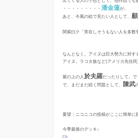
出てくる人の予想として、他作品でも
潘金蓮
・・・・・・・・・
が。
顧
あと、今風の絵で見たい人として、
関索曰ク「実在しそうもない人を多数
なんとなく。アイヌは巨大勢力に対す
アイヌ。ラコタ族など(アメリカ先住
於夫羅
紫の上の人
だったりして。で
陳武
で、まだまだ続く問題として、
要望：ニコニコの投稿がここに簡単に
今季最後のデッキ↓