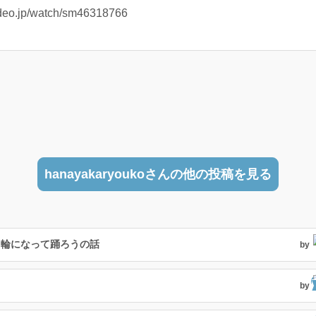
o.jp/watch/sm46318766
hanayakaryoukoさんの他の投稿を見る
と輪になって踊ろうの話
by
by