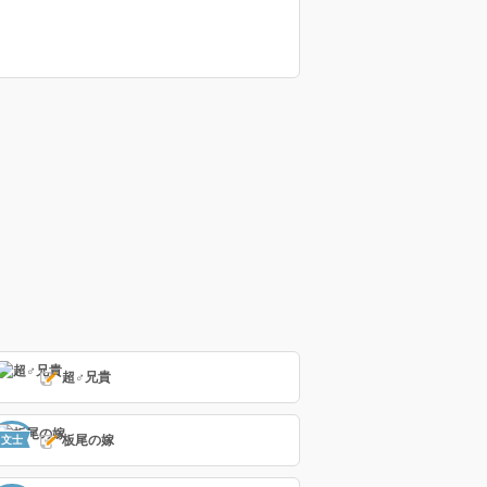
超♂兄貴
板尾の嫁
文士