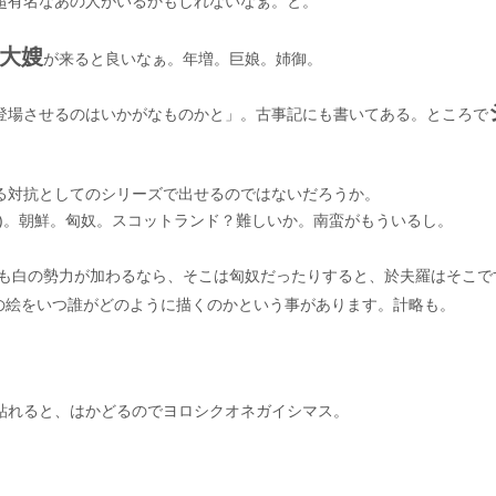
超有名なあの人がいるかもしれないなぁ。と。
大嫂
が来ると良いなぁ。年増。巨娘。姉御。
登場させるのはいかがなものかと」。古事記にも書いてある。ところで
る対抗としてのシリーズで出せるのではないだろうか。
民)。朝鮮。匈奴。スコットランド？難しいか。南蛮がもういるし。
も白の勢力が加わるなら、そこは匈奴だったりすると、於夫羅はそこで
の絵をいつ誰がどのように描くのかという事があります。計略も。
貼れると、はかどるのでヨロシクオネガイシマス。