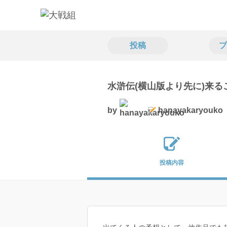
投稿
プ
水滸伝(横山版より先に)来
by
hanayakaryouko
投稿内容