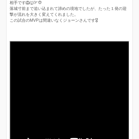
相手です🦁🐺🏹🐵
落城寸前まで追い込まれて諦めの境地でしたが、たった１発の迎
撃が流れを大きく変えてくれました。
この試合のMVPは間違いなくジョーンさんです🎖