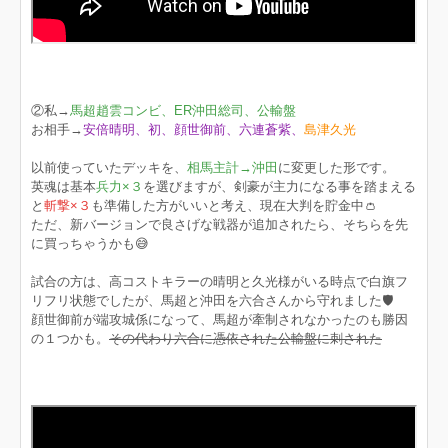
②私→
馬超趙雲コンビ、ER沖田総司、公輸盤
お相手→
安倍晴明、初、顔世御前、六連蒼紫、
島津久光
以前使っていたデッキを、
相馬主計→沖田
に変更した形です。
英魂は基本
兵力×３
を選びますが、剣豪が主力になる事を踏まえる
と
斬撃×３
も準備した方がいいと考え、現在大判を貯金中👛
ただ、新バージョンで良さげな戦器が追加されたら、そちらを先
に買っちゃうかも😅
試合の方は、高コストキラーの晴明と久光様がいる時点で白旗フ
リフリ状態でしたが、馬超と沖田を六合さんから守れました🛡
顔世御前が端攻城係になって、馬超が牽制されなかったのも勝因
の１つかも。
その代わり六合に憑依された公輸盤に刺された