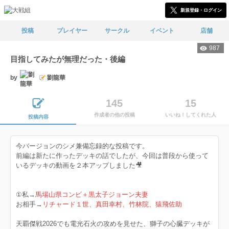
新規登録・ログイン
投稿
プレイヤー
サークル
イベント
店舗
987
目指してみたが無理だった・後編
by
劉龍華
145
15
作成者の他の投稿
いいね！してくれた人
投稿内容
今バージョンのシメ兼備忘録的な投稿です。
前編は新たに作ったデッキの話でしたが、今回は普段から使って
いるデッキの動画を２本アップしました🎥
①私→
馬場山県コンビ＋黒太子ジョーン夫妻
お相手→
リチャード１世、真田幸村、竹林院、猿飛佐助
天覇傑戦2026でも電光石火の攻めを見せた、獅子の心臓デッキが