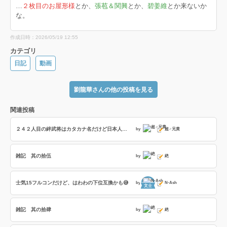
…
２枚目のお屋形様
とか、
張苞＆関興
とか、
碧姜維
とか来ないか
な。
作成日時：2026/05/19 12:55
カテゴリ
日記
動画
劉龍華さんの他の投稿を見る
関連投稿
２４２人目の絆武将はカタカナ名だけど日本人武将の話とかネオブラボーへの訪問者とか恋姫武将の特殊台詞の話
by
超♂兄貴
雑記 其の拾伍
by
絶
士気15フルコンだけど、はわわの下位互換かも😅
by
N-Ash
文士
雑記 其の拾肆
by
絶