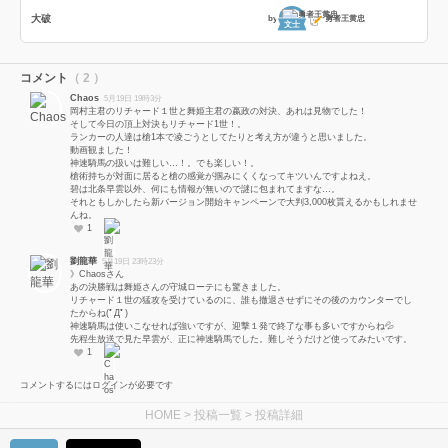
大破
by
勇者王黄忠
文士
コメント
（ 2 ）
Chaos
5月19日 19時3分
岡村主君のリチャード１世と舞姫主君の嬴政の対決、あれは見物でした！
そして今日の頂上対決もリチャード1世！。
ランカーの人達は槍1本で凌ごうとしてたりと考え方が違うと思いました。
動画観ました！
神速騎馬の扱いは難しい…！。でも楽しい！。
槍術持ちが対面に居ると槍の感覚が掴みにくくなってキツいんですよねえ。
碧は北条早雲以外、何にも情報が無いので謎に包まれてますな…。
それともしかしたら新バージョン開始キャンペーンで大判3,000枚貰えるかもしれませ
んね。
1
劉龍華
5月19日 23時23分
》Chaosさん
あの決勝戦は舞姫さんの守城ローテにも驚きました。
リチャード１世の猛攻を受けているのに、誰も撤退させずにその後のカウンターでし
たからね(ﾟДﾟ)
神速騎馬は使いこなせれば強いですが、迎撃１発で終了な事も多いですからね💦
先程生放送で見た早雲が、正に神速騎馬でした。難しそうだけど使ってみたいです。
1
コメントするにはログインが必要です
HOME
>
投稿一覧
> 投稿詳細