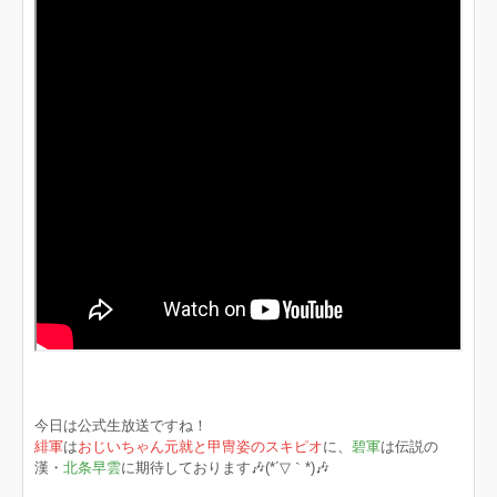
今日は公式生放送ですね！
緋軍
は
おじいちゃん元就と甲冑姿のスキピオ
に、
碧軍
は伝説の
漢・
北条早雲
に期待しております🎶(*´▽｀*)🎶