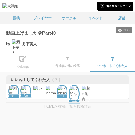
新規登録・ログイン
投稿
プレイヤー
サークル
イベント
店舗
208
動画上げました💎Part49
by
月下美人
7
7
作成者の他の投稿
いいね！してくれた人
投稿内容
いいね！してくれた人
（ 7 ）
文士
文士
文士
文士
HOME
>
投稿一覧
>
投稿詳細