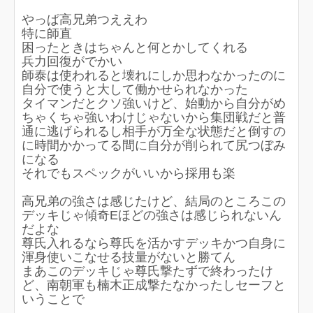
やっぱ高兄弟つええわ
特に師直
困ったときはちゃんと何とかしてくれる
兵力回復がでかい
師泰は使われると壊れにしか思わなかったのに
自分で使うと大して働かせられなかった
タイマンだとクソ強いけど、始動から自分がめ
ちゃくちゃ強いわけじゃないから集団戦だと普
通に逃げられるし相手が万全な状態だと倒すの
に時間かかってる間に自分が削られて尻つぼみ
になる
それでもスペックがいいから採用も楽
高兄弟の強さは感じたけど、結局のところこの
デッキじゃ傾奇Eほどの強さは感じられないん
だよな
尊氏入れるなら尊氏を活かすデッキかつ自身に
渾身使いこなせる技量がないと勝てん
まあこのデッキじゃ尊氏撃たずで終わったけ
ど、南朝軍も楠木正成撃たなかったしセーフと
いうことで