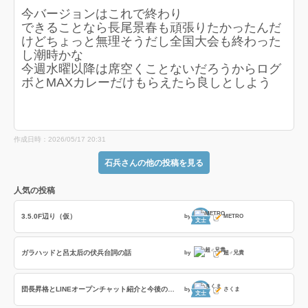
今バージョンはこれで終わり
できることなら長尾景春も頑張りたかったんだ
けどちょっと無理そうだし全国大会も終わった
し潮時かな
今週水曜以降は席空くことないだろうからログ
ボとMAXカレーだけもらえたら良しとしよう
作成日時：2026/05/17 20:31
石兵さんの他の投稿を見る
人気の投稿
3.5.0F辺り（仮）
by
METRO
文士
ガラハッドと呂太后の伏兵台詞の話
by
超♂兄貴
団長昇格とLINEオープンチャット紹介と今後の戦友企画
by
さくま
文士