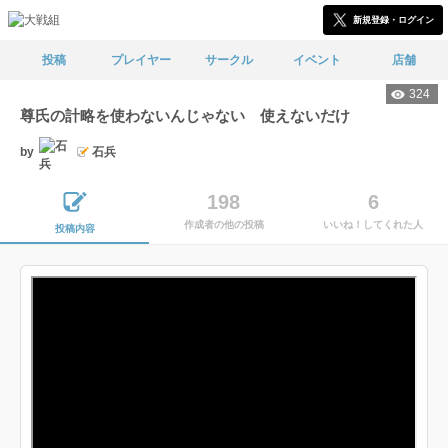
新規登録・ログイン
投稿
プレイヤー
サークル
イベント
店舗
324
尊氏の計略を使わないんじゃない 使えないだけ
by
石兵
198
6
作成者の他の投稿
いいね！してくれた人
投稿内容