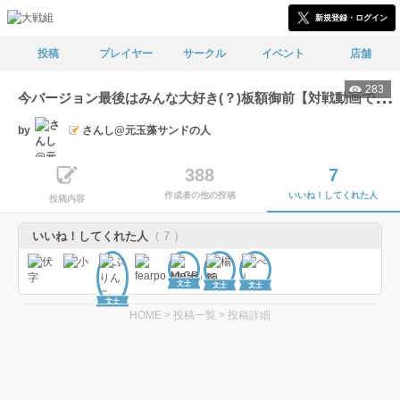
新規登録・ログイン
投稿
プレイヤー
サークル
イベント
店舗
283
今
バージョン最後はみんな大好き(？)板額御前【対戦動画です】
by
さんし@元玉藻サンドの人
388
7
作成者の他の投稿
いいね！してくれた人
投稿内容
いいね！してくれた人
（ 7 ）
文士
文士
文士
文士
HOME
>
投稿一覧
>
投稿詳細