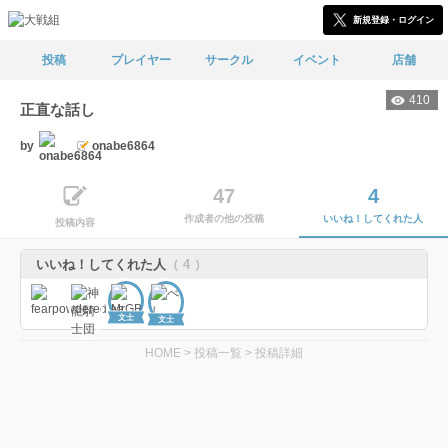
新規登録・ログイン
投稿
プレイヤー
サークル
イベント
店舗
410
正直な話し
by
onabe6864
47
4
作成者の他の投稿
いいね！してくれた人
投稿内容
いいね！してくれた人
（ 4 ）
文士
文士
HOME
>
投稿一覧
>
投稿詳細