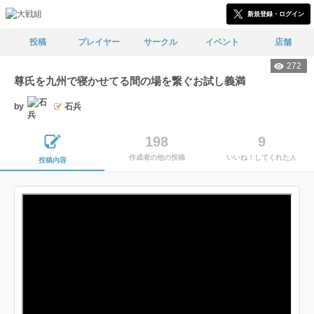
新規登録・ログイン
投稿
プレイヤー
サークル
イベント
店舗
272
尊氏を九州で寝かせてる間の場を繋ぐお試し義満
by
石兵
198
9
作成者の他の投稿
いいね！してくれた人
投稿内容