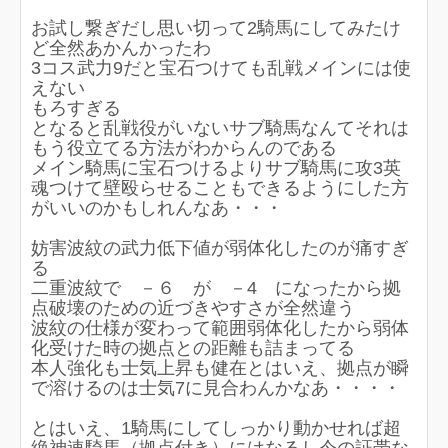
お試し繋ぎだし思い切って2騎馬にしてみたけ
ど全然あかんかったわ
3コス武力9だと宝石つけても乱戦メインには使
えない
もろすぎる
となると乱戦役がいないサブ騎馬なんてそれは
もう役立てる方法がわからんのである
メイン騎馬に宝石つけるよりサブ騎馬に攻3英
魂つけて壁殴らせることもできるようにした方
がいいのかもしれんなあ・・・
妨害波紋の武力低下値が弱体化したのが痛すぎ
る
二重波紋で －６ が －4 になったから拠
点破壊のための近づきやすさが全然違う
波紋の仕様が変わって範囲弱体化したから弱体
化受けた時の拠点との距離も詰まってる
本人強化も士気上昇も健在とはいえ、拠点が瞬
で溶けるのは士気7に見合わんかなあ・・・・
とはいえ、1騎馬にしてしっかり動かせれば超