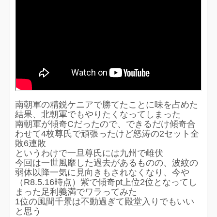
南朝軍の精鋭ケニアで勝てたことに味を占めた
結果、北朝軍でもやりたくなってしまった
南朝軍が傾奇Cだったので、できるだけ傾奇合
わせて4枚尊氏で頑張ったけど怒涛の2セット全
敗6連敗
というわけで一旦尊氏には九州で雌伏
今回は一世風靡した過去があるものの、波紋の
弱体以降一気に見向きもされなくなり、今や
（R8.5.16時点）紫で傾奇pt上位2位となってし
まった足利義満でワラってみた
1位の風間千景は不動過ぎて殿堂入りでもいい
と思う