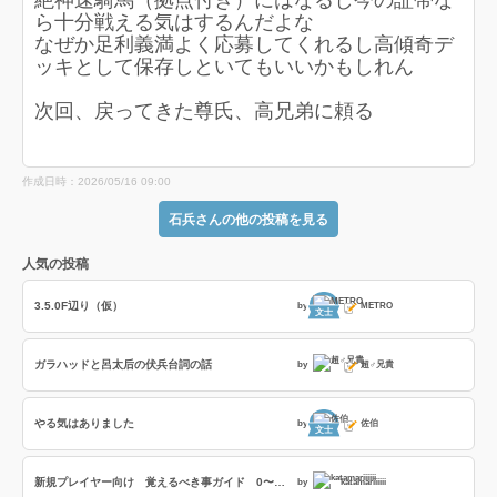
絶神速騎馬（拠点付き）にはなるし今の証帯な
ら十分戦える気はするんだよな
なぜか足利義満よく応募してくれるし高傾奇デ
ッキとして保存しといてもいいかもしれん
次回、戻ってきた尊氏、高兄弟に頼る
作成日時：2026/05/16 09:00
石兵さんの他の投稿を見る
人気の投稿
3.5.0F辺り（仮）
by
METRO
文士
ガラハッドと呂太后の伏兵台詞の話
by
超♂兄貴
やる気はありました
by
佐伯
文士
新規プレイヤー向け 覚えるべき事ガイド 0〜日本統一（旅人）まで
by
katamariiiiii