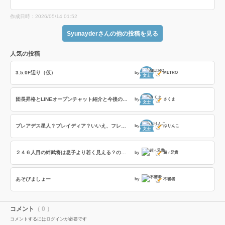
作成日時：2026/05/14 01:52
Syunayderさんの他の投稿を見る
人気の投稿
3.5.0F辺り（仮）
by
METRO
文士
団長昇格とLINEオープンチャット紹介と今後の戦友企画
by
さくま
文士
プレアデス星人？プレイディア？いいえ、フレイディスです！
by
ぶりんこ
文士
２４６人目の絆武将は息子より若く見える？の話と北条幻庵の髪型を考える話
by
超♂兄貴
あそびましょー
by
不審者
コメント
（ 0 ）
コメントするにはログインが必要です