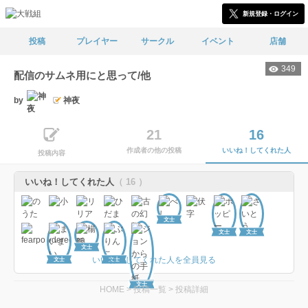
新規登録・ログイン
投稿
プレイヤー
サークル
イベント
店舗
349
配信のサムネ用にと思って/他
by
神夜
21
16
作成者の他の投稿
いいね！してくれた人
投稿内容
いいね！してくれた人
（ 16 ）
文士
文士
文士
文士
いいね！してくれた人を全員見る
文士
文士
文士
HOME
>
投稿一覧
>
投稿詳細