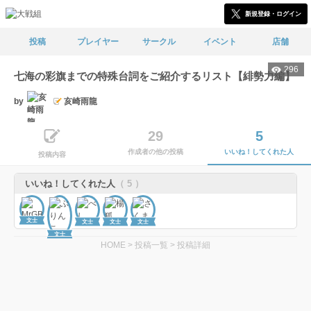
新規登録・ログイン
投稿
プレイヤー
サークル
イベント
店舗
296
七海の彩旗までの特殊台詞をご紹介するリスト【緋勢力編】
by
亥崎雨龍
29
5
作成者の他の投稿
いいね！してくれた人
投稿内容
いいね！してくれた人
（ 5 ）
文士
文士
文士
文士
文士
HOME
>
投稿一覧
>
投稿詳細