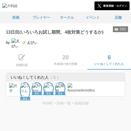
新規登録・ログイン
投稿
プレイヤー
サークル
イベント
店舗
293
13日目(いろいろお試し期間、4枚対策どうするか)
by
えびぃ
20
6
作成者の他の投稿
いいね！してくれた人
投稿内容
いいね！してくれた人
（ 6 ）
文士
文士
文士
文士
HOME
>
投稿一覧
>
投稿詳細