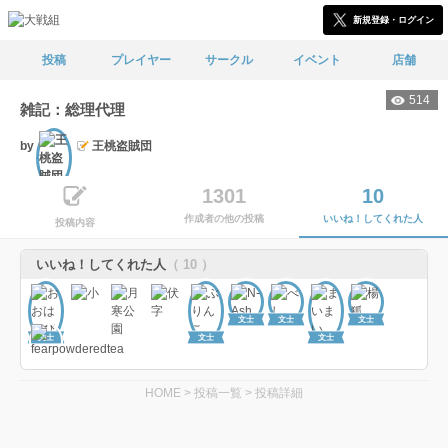
新規登録・ログイン
投稿
プレイヤー
サークル
イベント
店舗
514
雑記：総理代理
by
王桃盗賊団
文士
1301
10
作成者の他の投稿
いいね！してくれた人
投稿内容
いいね！してくれた人
（ 10 ）
文士
文士
文士
文士
文士
文士
HOME
>
投稿一覧
>
投稿詳細